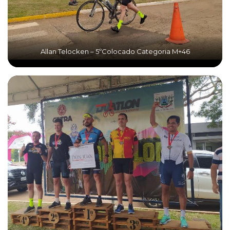
Allan Telocken – 5ºColocado Categoria M+46