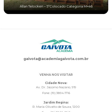
Allan Telocken – 5ºColocado Categoria M+46
gaivota@academiagaivota.com.br
VENHA NOS VISITAR
Cidade Nova:
Av. Dr. Jácomo Nazário, 919
Fone: (19) 3894.1716
Jardim Regina:
R. Maria Olivatto de Souza, 1200