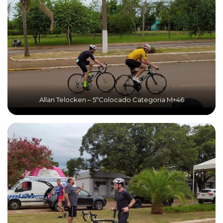
Allan Telocken – 5ºColocado Categoria M+46